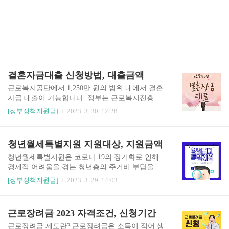
결혼자금대출 신청방법, 대출금액
근로복지공단에서 1,250만 원의 범위 내에서 결혼
자금 대출이 가능합니다. 정부는 근로복지진흥지
금을 설치해서, 일정한 자격을 갖춘 근로자에게 비
[정부정책지원금]
2023. 3. 30. 12:28
교적 낮은 이율로 결혼에 필요한 비용을 대출에 줌
으로써 근로자의 가계 부담을 줄여 생활 안정을 도
모하고 있습니다. 신청대상1. 재직요건 대출신청일
청년월세특별지원 지원대상, 지원금액
현재 소속 또는 노무 제공 사업장에 3개월 이상 근
로 중인 근로자 또는 특수형태근로종사자이거나
청년월세특별지원은 코로나 19의 장기화로 인해
중소기업사업주 산재보험 특례에 3개월 이상 가입
경제적 어려움을 겪는 청년층의 주거비 부담을 줄
중인 1인 자영업자(융자신청일이 속한 달의 직전
여주기 위한 정책입니다. 지원금액 지원금액은 실
[정부정책지원금]
2023. 3. 29. 14:03
달 말일에 고용된 근로자가 없는 사람에 한함)이어
제 납부하는 월세의 범위 내에서 월 최대 20만 원씩
야 합니다. 다만, 일용근로자는 신청일 이전 90일
X 최대 12개월=240만원 월별로 나눠 지급됩니다.
이내에 근로일수가 45일 이상인 경우로 하고, 건설
실제 월세가 20만원 이하인 경우는 지원 금액이 적
근로장려금 2023 자격조건, 신청기간
기계종사자 등 일일 단위로 노무를 제공하는 특수
습니다. 지원대상 및 기준 1. 지원대상 : 만 19세 ~
형태근로종사자는 신청일 이전 90일..
만 34세에 해당하는 청년으로 만 19세 ~ 만 34세가
근로장려금 제도란? 근로장려금은 소득이 적어 생