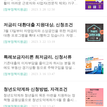
되는 해의 1월 1일부터 신청하여 지원받을 수 있습
활이 어려운 근로자와 사업자(전문직 제외) 가구를
니다. (예) 03년 09월 01일 출생자는 22년 8월 중에
대상으로, 가구원 수와 근로소득, 사업소득, 종교인
[정부정책지원금]
2023. 3. 28. 12:50
도 신청 가능, 04년 09월 01일 출생자는 23년 1월 1
소득 등을 고려하여 산정된 지원금을 제공하는 근
일부터 신청 가능 -지원대상은 신청 연도의 출생년
로연계형 소득지원 제도입니다. 지급액은 부부합
을 기준으로 하며, 선정 이후 연령을 초과하더라도
산 총 급여액 등을 기준으로 결정됩니다. 이를 통해
저금리 대환대출 지원대상, 신청조건
계속 지원합니다. 2. 제외대..
근로를 장려하고 실질소득을 지원하며, 생활이 어
려운 근로자와 사업자를 지원하는 목적을 가지고
3월 13일부터 자영업자와 소상공인을 위한 저금리
있습니다. 근로장려금 지급가능액 단독가구는 총
대환 프로그램을 확대 시행하고 있습니다. 자영업
소득 기준 금액이 2,200만 원 미만인 경우 최대 165
자와 소상공인 고금리 대출상환 부담 완화를 위해
[정부정책지원금]
2023. 3. 22. 13:19
만 원을, 홑벌이 가구는 3,200만 원 미만인 경우 최
연 7% 이상 고금리 사업자 대출을 저금리로 바꿔
대 285만 원을, 맞벌이 가구는 3,800만 원 미만인
주고 있습니다. 저금리 대환 프로그램에 대해 자세
경우 최대 330만 원을 지급받을 수 있습니다. 근로
히 알아봅시다. 대환취급기관15개 은행에서 대환
특례보금자리론 최저금리, 신청서류
장려금 신청자격 가. 가구유형 가구원 구성과 소득
프로그램을 취급하며, 22년 9월말부터 아래 은행에
유무에 따른..
서 신청가능합니다. 비대면(은행 앱) 또는 대면으
기존대출의 이자부담을 줄이고자 하시는 분들 외
로 신규 대출을 받을 은행에서 신청하시면 됩니다.
에도 부동산 경기상황 등으로 주택구입을 망설이
▼▼▼은행 바로 가기 클릭▼▼▼ 농협은행신한은
시던 분들이나 전세가격 하락에 따라 전세보증금
[정부정책지원금]
2023. 3. 16. 13:47
행우리은행하나은행기업은행국민은행광주은행제
반환에 어려움을 겪는 분들 등 다양한 분들이 특례
주은행전북은행경남은행tossbankSC제일은행수협
보금자리론을 찾고 있습니다. 특례보금자리론 이
은행대구은행부산은행 지원대상신청 시점에서 정
곳에서 자세히 알아봅시다. 특례보금자리론 특례
청년도약계좌 신청방법, 자격조건
상적으로 경영활동을 영위하고 있어 저금리 대환
보금자리론은 2023년 1월 30일 출시되어 1년간 한
자금을 상환할 수 있는 차주를 대상을 합니다. ▣
시적으로 운영됩니다. 연 4%대 고정금리 대출상품
청년도약계좌 청년들의 목돈 마련을 지원하는 정
개..
으로, 주택금융공사 홈페이지와 스마트 주택금융
책형 금융상품으로 청년도약계좌가 6월 중 출시예
앱에서 신청할 수 있습니다. 특례보금자리론은 소
정입니다. 만 19세~34세 가입자가 매월 70만원 한
[정부정책지원금]
2023. 3. 10. 13:42