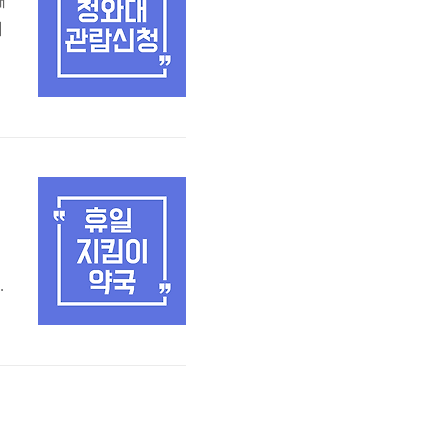
대
예
됩
알
약