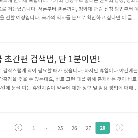
빠르게 안내해 드립니다. 국가의 심장부로 불리는 권력의 상징, 청와
로 거듭났습니다. 서론부터 결론까지, 청와대 관람 신청 방법부터 
팁을 전할 예정입니다. 국가의 역사를 눈으로 확인하고 싶다면 이 글을
다. 청와대 관람신청 바로가기 청와대 관람신청 예약조회 1. 청와대
신청을 위해서는 아래 바로가기로 이동해 주시길 바랍니다. 바로가기
람신청을 하실 수 있습니다. 청와대 관람신청 바로가기 (1) 청와대 관
. 청와대 관람 예약을 원하시는 분들은 [예약하기]을 선택하시면 
 초간편 검색법, 단 1분이면!
조회 및 예약신청]을 ..
서 갑작스럽게 약이 필요할 때가 있습니다. 하지만 휴일이나 야간에는
당혹감을 겪을 수 있는데요, 바로 그런 때를 위해 존재하는 것이 바로
휴일에 문을 여는 휴일지킴이 약국에 대한 정보 및 활용 방법에 대해 
 지킴이 약국 바로가기 처방전 없이 살 수 있는 의약품 1. 휴일 지킴
약국 검색은 -특정 시점에 운영 예정인 약국을 검색하는 [휴일 지킴이 
영 중인 약국을 검색하는 [연중무휴 약국 검색]과 -심야에도 근무하는
 약국 검색]이 있습니다. ※ 반드시 미리 전화로 확인하신 후 휴일 지
28
1
···
25
26
27
바랍니다..