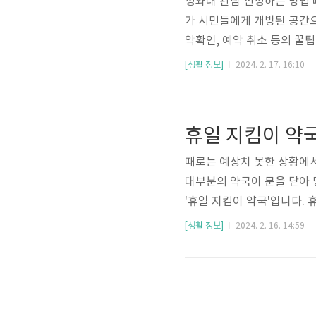
청와대 관람 신청하는 방법 
가 시민들에게 개방된 공간으
약확인, 예약 취소 등의 꿀
주의 깊게 읽어주시길 바랍니
[생활 정보]
2024. 2. 17. 16:10
관람신청 방법 청와대 관람
를 통해서 빠르게 청와대 관
람신청 홈페이지로 이동합니다
휴일 지킴이 약국
니다. (2) [날짜별 신청현황 
때로는 예상치 못한 상황에
대부분의 약국이 문을 닫아 
'휴일 지킴이 약국'입니다. 
려드리도록 하겠습니다. 휴일
[생활 정보]
2024. 2. 16. 14:59
이 약국 검색 휴일 지킴이 
국 검색]과 -연중무휴로 운
약국을 검색할 수 있는 [심야
킴이 약국을 방문해 주시길 