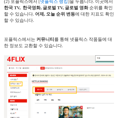
(2) 포플릭스에서 [
넷플릭스 랭킹
]을 누릅니다. 이곳에서
한국 TV, 한국영화, 글로벌 TV, 글로벌 영화
순위를 확인
할 수 있습니다.
어제, 오늘 순위 변동
에 대한 지표도 확인
할 수 있습니다.
포플릭스에서는
커뮤니티
를 통해 넷플릭스 작품들에 대
한 정보도 교환할 수 있습니다.