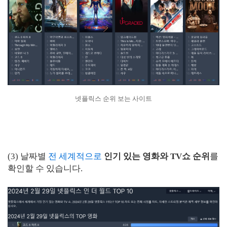
넷플릭스 순위 보는 사이트
(3) 날짜별
전 세계적으로
인기 있는 영화와 TV쇼 순위
를
확인할 수 있습니다.