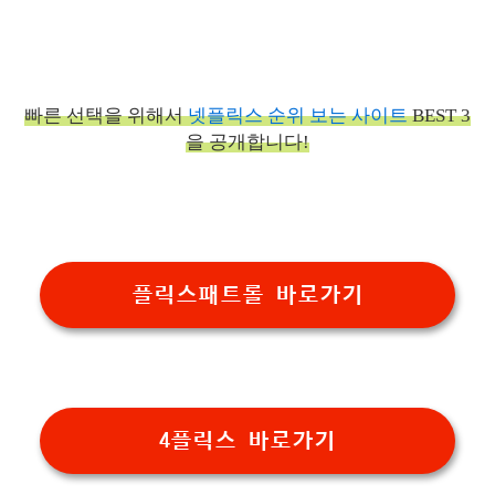
빠른 선택을 위해서
넷플릭스 순위 보는 사이트
BEST 3
을 공개합니다!
플릭스패트롤 바로가기
4플릭스 바로가기