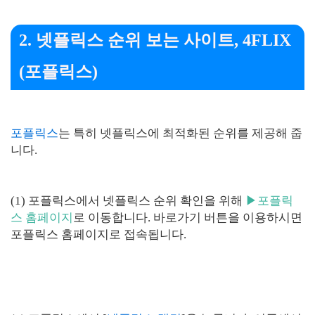
2. 넷플릭스 순위 보는 사이트, 4FLIX
(포플릭스)
포플릭스
는 특히 넷플릭스에 최적화된 순위를 제공해 줍
니다.
(1) 포플릭스에서 넷플릭스 순위 확인을 위해
▶포플릭
스 홈페이지
로 이동합니다. 바로가기 버튼을 이용하시면
포플릭스 홈페이지로 접속됩니다.