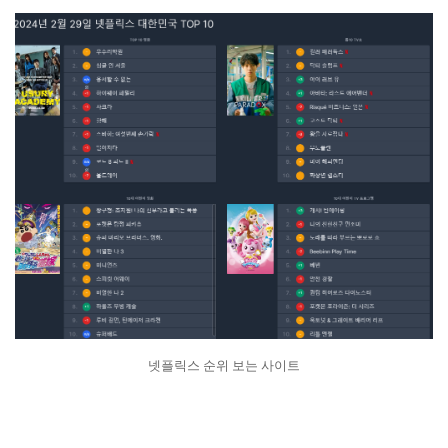
넷플릭스 순위 보는 사이트