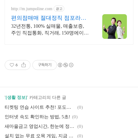
http://m.jumpoline.com
광고
편의점매매 절대정직 점포라인
빠른 직거래 & 안전중개거래
32년전통, 100% 실매물, 매출보증,
주인 직접통화, 직거래, 150명에이전
트
6
구독하기
'
[생활 정보]
' 카테고리의 다른 글
티켓팅 연습 사이트 추천! 포도알 획득 노하우
(0)
인터넷 속도 확인하는 방법, 5초!
(0)
새마을금고 영업시간, 한눈에 정리!
(0)
설치 없는 무료 오목 게임, 지금 바로!
(0)