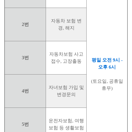
자동차 보험 변
2번
경, 해지
자동차보험 사고
3번
평일 오전 9시 -
접수, 고장출동
오후 6시
(토요일, 공휴일
자녀보험 가입 및
휴무)
4번
변경문의
운전자보험, 여행
5번
보험 등 생활보험