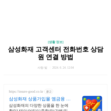
[생활 정보]
삼성화재 고객센터 전화번호 상담
원 연결 방법
사랑-빛
2024. 6. 24. 12:04
https://insure-good.co.kr
광고
삼성화재 상품가입몰 엠금융 빠
른 견적 및 신규가입 안내
삼성화재의 다양한 상품을 한 눈에
확인! 태아/어린이/종합/암/간병/치아