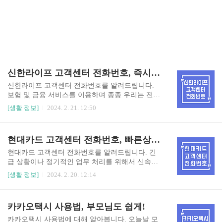
신한라이프 고객센터 전화번호, 즉시 연결 꿀팁!
신한라이프 고객센터 전화번호를 알려드립니다.
보험 및 금융 서비스를 이용하며 종종 우리는 전문
가의 조언 또는 도움이 필요할 때가 있습니다. 이번
[생활 정보]
2024. 2. 21. 12:50
글에서는 신한라이프 고객센터 전화번호부터 접수
방법까지, 실제로 필요할 때 바로 활용할 수 있는
정보를 제공하려고 합니다. 신한라이프 고객센터
현대카드 고객센터 전화번호, 빠른상담!
바로가기 1. 신한라이프 고객센터 전화번호 신한라
이프 고객센터 전화번호를 안내합니다. 고객센터
현대카드 고객센터 전화번호를 알려드립니다. 긴
를 이용하면서 업무를 효율적으로 처리하는 것은
급 상황이나 정기적인 업무 처리를 위해서 신속하
시간을 절약하고 불필요한 스트레스를 줄일 수 있
고 정확한 정보가 필요합니다. 이 글은 현대카드 고
[생활 정보]
2024. 2. 20. 12:14
는 좋은 방법입니다. ☎ 해외 (82 - 2 - 2131 - 3000)
객센터 전화번호와 빠른 상담을 위한 연결 방법 등
☎ 해피콜센터 (1522 - 2285) ☎ 신용대출문의 (189
을 자세히 다룹니다. 현대카드 고객센터 바로가기
9 - 6669) ✅ 신한라이프 고객센터 상담시간 안내
현대카드 도난 분실 신고 바로가기 1. 현대카드 고
카카오택시 사용법, 부모님도 쉽게!
서비스 내용 신한라이프 고객센터 운영시간 상담
객센터 전화번호 및 운영시간 현대카드 고객센터
사 ..
전화번호를 안내해 드립니다. 현대카드 고객센터
카카오택시 사용법에 대해 알아봅니다. 오늘날 모