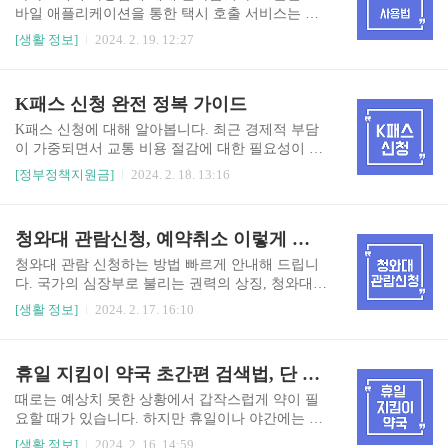
전화번호를 국내전용과 해외전용으로 나누어 설명
바일 애플리케이션을 통한 택시 호출 서비스는 이
드립니다. ✅(1) [국내전용 현대카드 고객센터 전호
동의 편리성을 높여주고 있습니다. 부모님도 쉽게
[생활 정보]
2024. 2. 19. 12:27
번호] - 아래는 현대카드 고객센터 카드 이용의 대
이해하고 사용할 수 있는 카카오택시 사용법에 대
표번호입니다. 서비스 서비스 내용 현대카드 고객
해 알려드립니다. 앱 설치부터 호출, 설정 등 실제
센터전화번호 고객센터 운영시간 카드이용 개인회
로 사용하는 방법을 중심으로 이야기를 풀어나갈
K패스 신청 완전 정복 가이드
원, 법인회원, 가맹점, 비회원 1577 - 6000 평일 오
예정입니다. 카카오택시를 이용하기 위해, 먼저 앱
전 9시 - 오후 6시 거래 승인..
을 설치해 주세요! [구글플레이] 카카오 T 설치하
K패스 신청에 대해 알아봅니다. 최근 경제적 부담
기 [앱스토어] 카카오 T 설치하기 1. 카카오택시 사
이 가중되면서 교통 비용 절감에 대한 필요성이 높
용법 카카오택시 사용법을 동영상으로 확인하고
아지고 있습니다. 5월부터 K패스로 교통비 20~5
[정부정책지원금]
2024. 2. 18. 13:16
싶으시다면 아래 바로가기를 이용해 주세요.
0%까지 돌려받을 수 있습니다. K패스 신청부터,
혜택 등을 상세히 소개하여 독자 여러분이 현명한
선택을 할 수 있도록 돕겠습니다. K패스 신청 다운
청와대 관람신청, 예약취소 이렇게 해보세요!
로드 아래 자료는 국토교통부에서 발행한 K패스
보도자료입니다. 1. K패스 신청, K패스란? (1) K패
청와대 관람 신청하는 방법 빠르게 안내해 드립니
스란? K패스는 월 15회 이상 (최대 60회) 정기적으
다. 국가의 심장부로 불리는 권력의 상징, 청와대가
로 시내버스, 지하철, GTX-A, 광역버스와 같은 대
시민들에게 개방된 공간으로 거듭났습니다. 서론
[생활 정보]
2024. 2. 17. 16:10
중교통을 이용하실 경우, 지출금액의 일정비율을
부터 결론까지, 청와대 관람 신청 방법부터 예약확
다음 달에 돌려받을 수 있는 교통카드입니다. 이동
인, 예약 취소 등의 꿀팁을 전할 예정입니다. 국가
거리와 상관없이 지출금액의 일정 비율을 환급받
의 역사를 눈으로 확인하고 싶다면 이 글을 주의 깊
휴일 지킴이 약국 초간편 검색법, 단 1분이면!
을 수 있습니다. 대상 환급비율 일반인 20% 청년층
게 읽어주시길 바랍니다. 청와대 관람신청 바로가
(만 19세 ..
기 청와대 관람신청 예약조회 1. 청와대 관람신청
때로는 예상치 못한 상황에서 갑작스럽게 약이 필
방법 청와대 관람신청을 위해서는 아래 바로가기
요할 때가 있습니다. 하지만 휴일이나 야간에는 대
로 이동해 주시길 바랍니다. 바로가기를 통해서 빠
부분의 약국이 문을 닫아 당혹감을 겪을 수 있는데
[생활 정보]
2024. 2. 16. 14:59